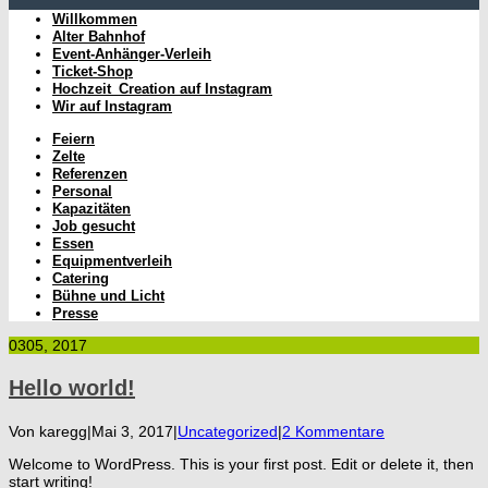
Willkommen
Alter Bahnhof
Event-Anhänger-Verleih
Ticket-Shop
Hochzeit_Creation auf Instagram
Wir auf Instagram
Feiern
Zelte
Referenzen
Personal
Kapazitäten
Job gesucht
Essen
Equipmentverleih
Catering
Bühne und Licht
Presse
03
05, 2017
Hello world!
Von
karegg
|
Mai 3, 2017
|
Uncategorized
|
2 Kommentare
Welcome to WordPress. This is your first post. Edit or delete it, then
start writing!